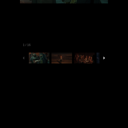
1
/
16